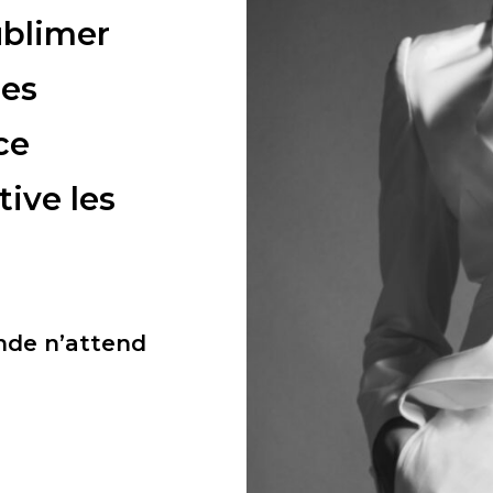
ublimer
pes
ce
tive les
onde n’attend