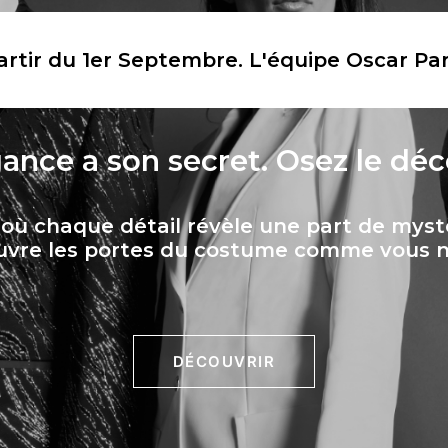
tir du 1er Septembre. L'équipe Oscar Par
gance a son secret. Osez le déc
, où chaque détail révèle une part de myst
vre les portes du costume comme vous ne
DÉCOUVRIR