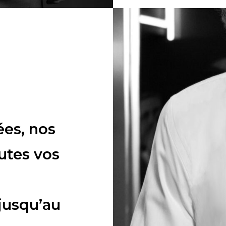
ées, nos
utes vos
jusqu’au