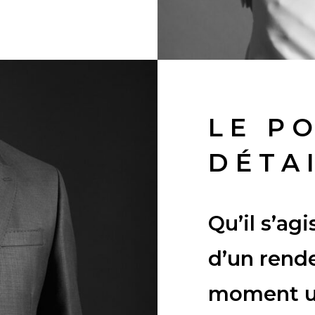
LE P
DÉTA
Qu’il s’ag
d’un rende
moment u