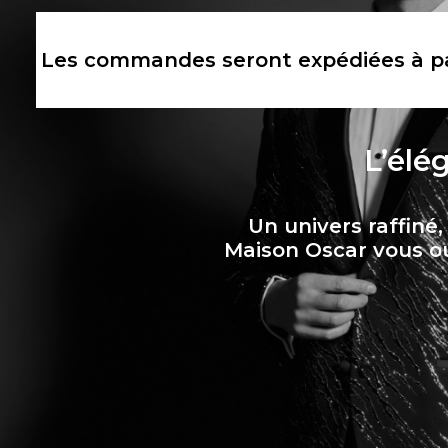
Les commandes seront expédiées à par
L’élé
Un univers raffiné
Maison Oscar vous ou